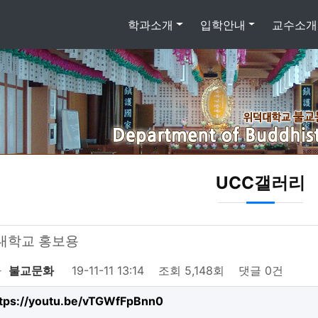
학과소개
입학안내
교수소개
UCC갤러리
대학교 홍보용
자
불교문화
19-11-11 13:14
조회
5,148회
댓글
0건
tps://youtu.be/vTGWfFpBnn0