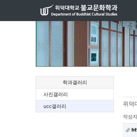
학과갤러리
사진갤러리
위덕
ucc갤러리
작성
ht